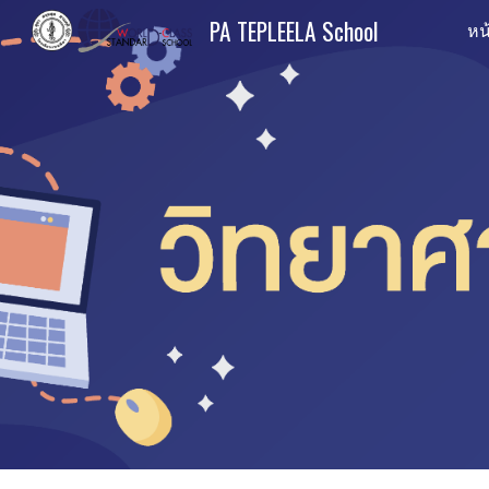
PA TEPLEELA School
หน
Sk